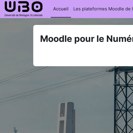
Passer au contenu principal
Accueil
Les plateformes Moodle de 
Moodle pour le Numé