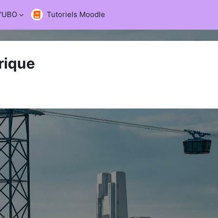
l'UBO
Tutoriels Moodle
rique