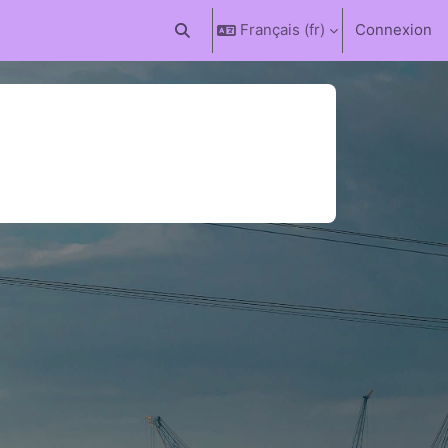
Français ‎(fr)‎
Connexion
Activer/désactiver la saisie de recherc